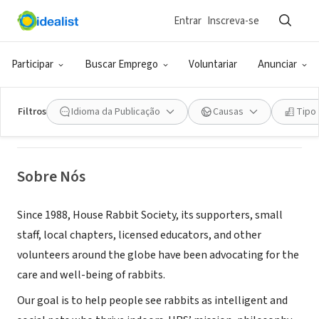
Entrar
Inscreva-se
ONG (SETOR SOCIAL)
House Rabbit Society
Participar
Buscar Emprego
Voluntariar
Anunciar
Richmond, CA
|
center.houserabbit.org/
Filtros
Idioma da Publicação
Causas
Tipo
Sobre Nós
Since 1988, House Rabbit Society, its supporters, small
staff, local chapters, licensed educators, and other
volunteers around the globe have been advocating for the
care and well-being of rabbits.
Our goal is to help people see rabbits as intelligent and