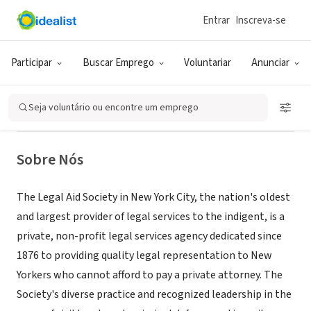
Entrar
Inscreva-se
ONG (SETOR SOCIAL)
The Legal Aid Society - New York
Participar
Buscar Emprego
Voluntariar
Anunciar
City
Seja voluntário ou encontre um emprego
New York, NY
|
www.legal-aid.org
Sobre Nós
The Legal Aid Society in New York City, the nation's oldest
and largest provider of legal services to the indigent, is a
private, non-profit legal services agency dedicated since
1876 to providing quality legal representation to New
Yorkers who cannot afford to pay a private attorney. The
Society's diverse practice and recognized leadership in the