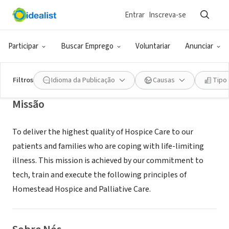
Entrar
Inscreva-se
ONG (SETOR SOCIAL)
Homestead Hospice
Participar
Buscar Emprego
Voluntariar
Anunciar
Florence, SC
|
www.homesteadhospice.com
Filtros
Idioma da Publicação
Causas
Tipo
Missão
To deliver the highest quality of Hospice Care to our
patients and families who are coping with life-limiting
illness. This mission is achieved by our commitment to
tech, train and execute the following principles of
Homestead Hospice and Palliative Care.