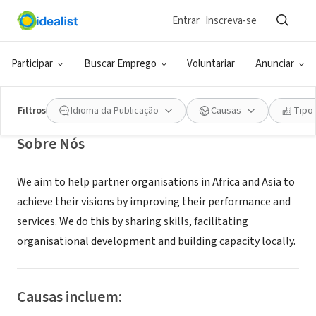
Entrar
Inscreva-se
ONG (SETOR SOCIAL)
Skillshare International
Participar
Buscar Emprego
Voluntariar
Anunciar
Leicester, XA, Reino Unido
|
www.skillshare.org
Filtros
Idioma da Publicação
Causas
Tipo
Sobre Nós
We aim to help partner organisations in Africa and Asia to
achieve their visions by improving their performance and
services. We do this by sharing skills, facilitating
organisational development and building capacity locally.
Causas incluem: