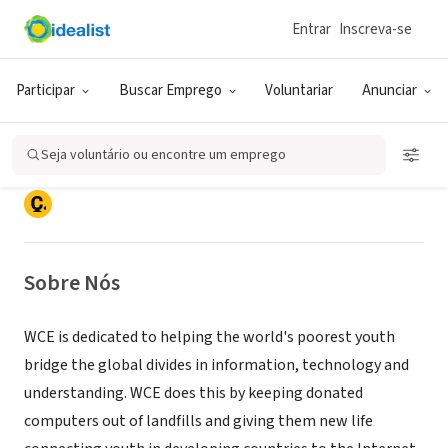
Entrar
Inscreva-se
ONG (SETOR SOCIAL)
Participar
Buscar Emprego
Voluntariar
Anunciar
World Computer Exchange
Seja voluntário ou encontre um emprego
Hull, MA
|
www.worldcomputerexchange.org
Sobre Nós
WCE is dedicated to helping the world's poorest youth
bridge the global divides in information, technology and
understanding. WCE does this by keeping donated
computers out of landfills and giving them new life