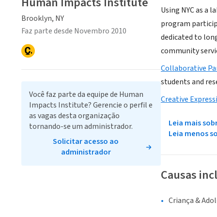
Human Impacts Institute
Using NYC as a l
Brooklyn, NY
program particip
Faz parte desde Novembro 2010
dedicated to lon
community servi
Collaborative Pa
students and res
Você faz parte da equipe de Human
Creative Express
Impacts Institute? Gerencie o perfil e
as vagas desta organização
Leia mais sob
tornando-se um administrador.
Leia menos s
Solicitar acesso ao
administrador
Causas inc
Criança & Ado