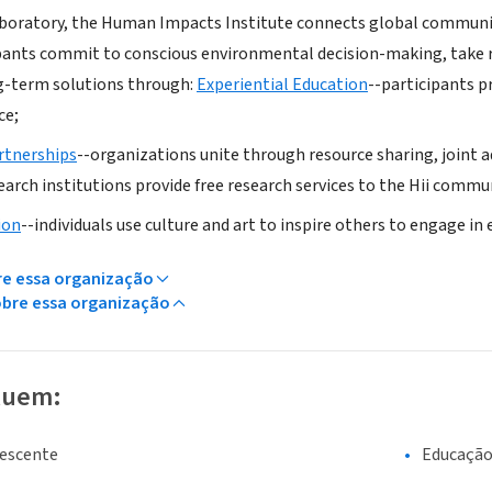
aboratory, the Human Impacts Institute connects global communi
ants commit to conscious environmental decision-making, take re
g-term solutions through:
Experiential Education
--participants 
ce;
rtnerships
--organizations unite through resource sharing, joint 
earch institutions provide free research services to the Hii commu
ion
--individuals use culture and art to inspire others to engage in
re essa organização
obre essa organização
luem:
lescente
Educaçã