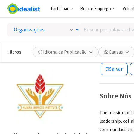
Participar
Buscar Emprego
Volunt
ONG (SETOR 
Buscar
Human 
por
palavra-
chave,
Filtros
Idioma da Publicação
Causas
Brooklyn, NY
|
ww
habilidades
ou
Salvar
interesses
Sobre Nós
The mission of t
leadership, col
communities thro