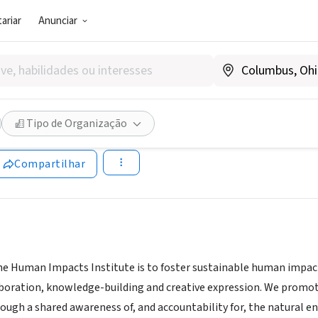
ariar
Anunciar
SOCIAL)
Impacts Institute
Tipo de Organização
w.humanimpactsinstitute.org
Compartilhar
he Human Impacts Institute is to foster sustainable human impa
laboration, knowledge-building and creative expression. We pro
ugh a shared awareness of, and accountability for, the natural e