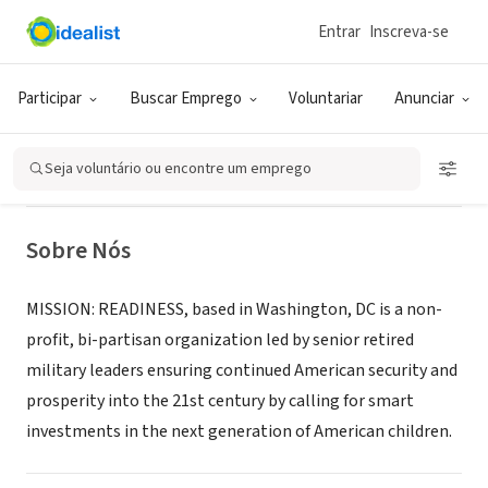
Entrar
Inscreva-se
ONG (SETOR SOCIAL)
Mission: Readiness - Military
Participar
Buscar Emprego
Voluntariar
Anunciar
Leaders for Kids
Seja voluntário ou encontre um emprego
Washington, DC
|
missionreadiness.org
Sobre Nós
MISSION: READINESS, based in Washington, DC is a non-
profit, bi-partisan organization led by senior retired
military leaders ensuring continued American security and
prosperity into the 21st century by calling for smart
investments in the next generation of American children.