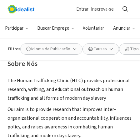
Entrar
Inscreva-se
ONG (SETOR SOCIAL)
Human Trafficking Clinic
Participar
Buscar Emprego
Voluntariar
Anunciar
Denver, CO
|
www.du.edu/humantraffickingclinic/
Filtros
Idioma da Publicação
Causas
Tipo
Sobre Nós
The Human Trafficking Clinic (HTC) provides professional
research, writing, and educational outreach on human
trafficking and all forms of modern day slavery.
Our aim is to provide research that improves inter-
organizational cooperation and accountability, influences
policy, and raises awareness in combating human
trafficking and modern day slavery.