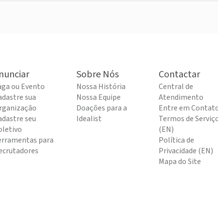
nunciar
Sobre Nós
Contactar
aga ou Evento
Nossa História
Central de
adastre sua
Nossa Equipe
Atendimento
rganização
Doações para a
Entre em Contat
adastre seu
Idealist
Termos de Serviç
oletivo
(EN)
erramentas para
Política de
ecrutadores
Privacidade (EN)
Mapa do Site