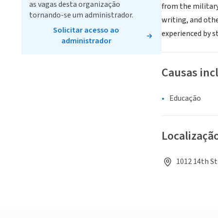
as vagas desta organização
from the military
tornando-se um administrador.
writing, and othe
Solicitar acesso ao
experienced by st
administrador
Causas inc
Educação
Localizaçã
1012 14th S