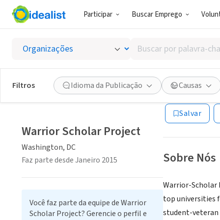
Participar
Buscar Emprego
Volunt
ONG (SETOR 
Buscar
Warrior
por
palavra-
chave,
Filtros
Idioma da Publicação
Causas
Washington, DC
|
habilidades
ou
Salvar
interesses
Warrior Scholar Project
Washington, DC
Sobre Nós
Faz parte desde Janeiro 2015
Warrior-Scholar 
top universities
Você faz parte da equipe de Warrior
student-veteran 
Scholar Project? Gerencie o perfil e