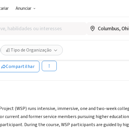
ariar
Anunciar
SOCIAL)
 Scholar Project
Tipo de Organização
www.warrior-scholar.org/
Compartilhar
Project (WSP) runs intensive, immersive, one and two-week coll
 for current and former service members pursuing higher education
participant. During the course, WSP participants are guided by hi