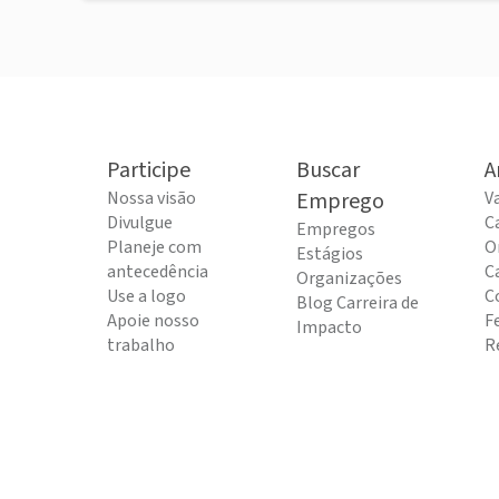
Participe
Buscar
A
Nossa visão
Emprego
V
Divulgue
C
Empregos
Planeje com
O
Estágios
antecedência
C
Organizações
Use a logo
C
Blog Carreira de
Apoie nosso
F
Impacto
trabalho
R