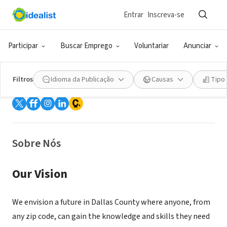
Entrar
Inscreva-se
ONG (SETOR SOCIAL)
Participar
Buscar Emprego
Voluntariar
Anunciar
Dallas College Foundation, Inc.
Filtros
Idioma da Publicação
Causas
Tipo
Dallas, TX
|
foundation.dallascollege.edu/
Sobre Nós
Our Vision
We envision a future in Dallas County where anyone, from
any zip code, can gain the knowledge and skills they need