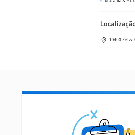
Moradia & Mor
Localizaçã
10400 Zelzah