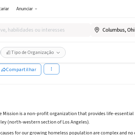
ariar
Anunciar
SOCIAL)
ley Rescue Mission
Tipo de Organização
cuemission.org/index.html
Compartilhar
e Mission is a non-profit organization that provides life-essentia
ley (north-western section of Los Angeles).
 causes for our growing homeless population are complex and no 