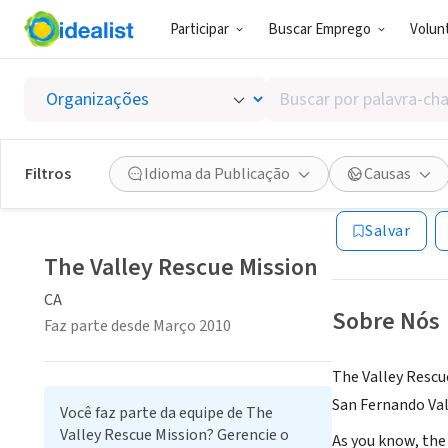
Participar
Buscar Emprego
Volunt
ONG (SETOR 
Buscar
The Val
por
palavra-
chave,
Filtros
Idioma da Publicação
Causas
CA
|
thevalleyres
habilidades
ou
Salvar
interesses
The Valley Rescue Mission
CA
Sobre Nós
Faz parte desde Março 2010
The Valley Rescu
San Fernando Val
Você faz parte da equipe de The
Valley Rescue Mission? Gerencie o
As you know, the