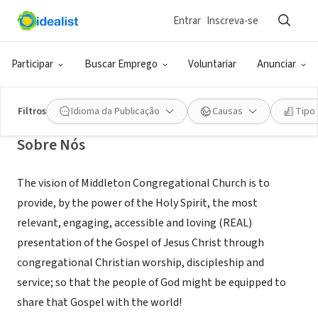
Entrar
Inscreva-se
ONG (SETOR SOCIAL)
Middleton Congregational Church
Participar
Buscar Emprego
Voluntariar
Anunciar
Middleton, MA
|
www.middleton.org
Filtros
Idioma da Publicação
Causas
Tipo
Sobre Nós
The vision of Middleton Congregational Church is to
provide, by the power of the Holy Spirit, the most
relevant, engaging, accessible and loving (REAL)
presentation of the Gospel of Jesus Christ through
congregational Christian worship, discipleship and
service; so that the people of God might be equipped to
share that Gospel with the world!