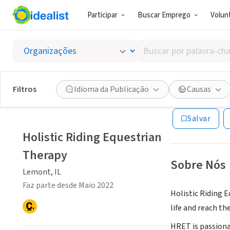
Participar
Buscar Emprego
Volunt
ONG (SETOR 
Buscar
Holisti
por
palavra-
chave,
Filtros
Idioma da Publicação
Causas
Lemont, IL
|
www.
habilidades
ou
Salvar
interesses
Holistic Riding Equestrian
Therapy
Sobre Nós
Lemont, IL
Faz parte desde Maio 2022
Holistic Riding E
life and reach the
HRET is passionat