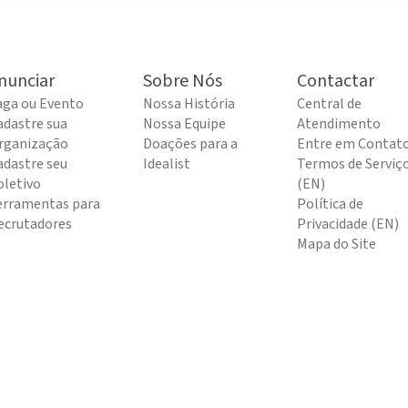
nunciar
Sobre Nós
Contactar
aga ou Evento
Nossa História
Central de
adastre sua
Nossa Equipe
Atendimento
rganização
Doações para a
Entre em Contat
adastre seu
Idealist
Termos de Serviç
oletivo
(EN)
erramentas para
Política de
ecrutadores
Privacidade (EN)
Mapa do Site