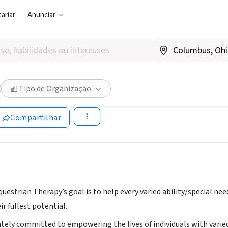
ariar
Anunciar
SOCIAL)
c Riding Equestrian Therapy
Tipo de Organização
holisticridingtherapy.org
Compartilhar
questrian Therapy’s goal is to help every varied ability/special nee
ir fullest potential.
ely committed to empowering the lives of individuals with varied 