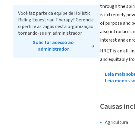
through the spir
Você faz parte da equipe de Holistic
is extremely powe
Riding Equestrian Therapy? Gerencie
of purpose and b
o perfil e as vagas desta organização
also introduces n
tornando-se um administrador.
interest and enr
Solicitar acesso ao
administrador
HRET is an all-in
and equitably fr
Leia mais sob
Leia menos s
Causas inc
Agricultura