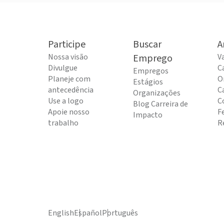
Participe
Buscar
A
Nossa visão
Emprego
V
Divulgue
C
Empregos
Planeje com
O
Estágios
antecedência
C
Organizações
Use a logo
C
Blog Carreira de
Apoie nosso
F
Impacto
trabalho
R
English
Español
Português