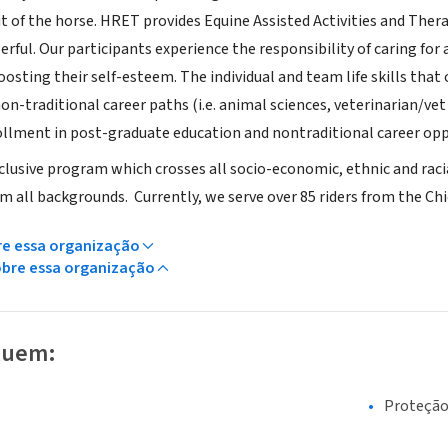
it of the horse. HRET provides Equine Assisted Activities and The
rful. Our participants experience the responsibility of caring for
oosting their self-esteem. The individual and team life skills tha
on-traditional career paths (i.e. animal sciences, veterinarian/vet 
ollment in post-graduate education and nontraditional career opp
clusive program which crosses all socio-economic, ethnic and racial
om all backgrounds. Currently, we serve over 85 riders from the C
re essa organização
obre essa organização
luem:
Proteção