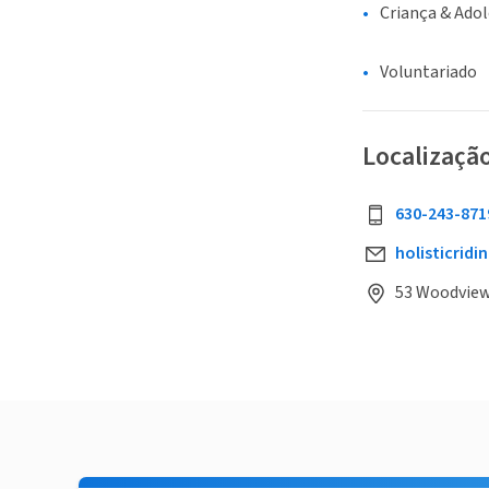
Criança & Ado
Voluntariado
Localizaçã
630-243-871
holisticrid
53 Woodview