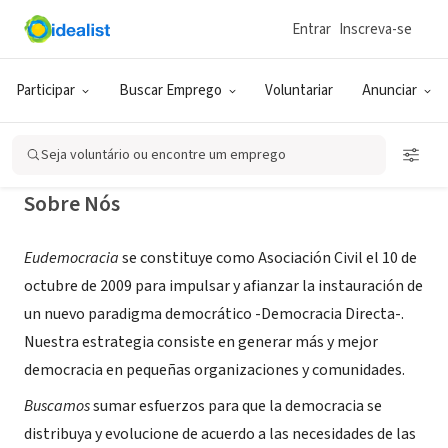
Entrar
Inscreva-se
ONG (SETOR SOCIAL)
Eudemocracia
Participar
Buscar Emprego
Voluntariar
Anunciar
Buenos Aires, C, Argentina
|
eudemocracia.org
Seja voluntário ou encontre um emprego
Sobre Nós
Eudemocracia
se constituye como Asociación Civil el 10 de
octubre de 2009 para impulsar y afianzar la instauración de
un nuevo paradigma democrático -Democracia Directa-.
Nuestra estrategia consiste en generar más y mejor
democracia en pequeñas organizaciones y comunidades.
Buscamos
sumar esfuerzos para que la democracia se
distribuya y evolucione de acuerdo a las necesidades de las