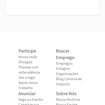
Participe
Buscar
Nossa visão
Emprego
Divulgue
Empregos
Planeje com
Estágios
antecedência
Organizações
Use a logo
Blog Carreira de
Apoie nosso
Impacto
trabalho
Anunciar
Sobre Nós
Vaga ou Evento
Nossa História
Cadastre sua
Nossa Equipe