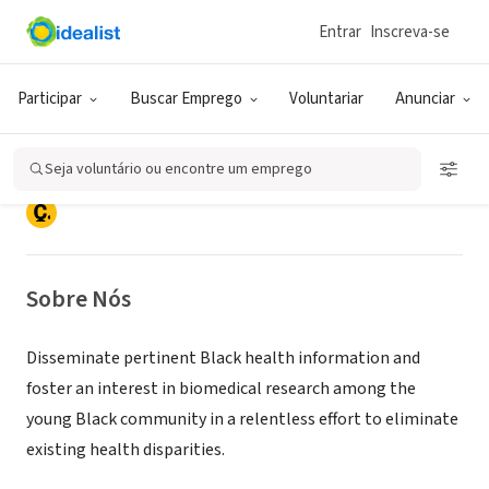
Entrar
Inscreva-se
ONG (SETOR SOCIAL)
The Black Biomedical Research
Participar
Buscar Emprego
Voluntariar
Anunciar
Movement (BBRM)
Seja voluntário ou encontre um emprego
Mount Vernon, NY
|
www.bbrm.org
Sobre Nós
Disseminate pertinent Black health information and
foster an interest in biomedical research among the
young Black community in a relentless effort to eliminate
existing health disparities.