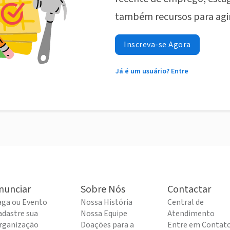
também recursos para agi
Inscreva-se Agora
Já é um usuário? Entre
nunciar
Sobre Nós
Contactar
aga ou Evento
Nossa História
Central de
adastre sua
Nossa Equipe
Atendimento
rganização
Doações para a
Entre em Contat