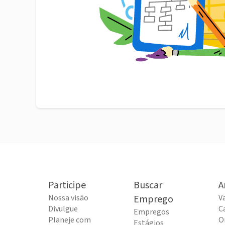
Participe
Buscar
A
Nossa visão
Emprego
V
Divulgue
C
Empregos
Planeje com
O
Estágios