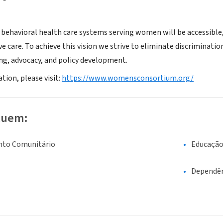
 behavioral health care systems serving women will be accessible, 
e care. To achieve this vision we strive to eliminate discriminat
ing, advocacy, and policy development.
tion, please visit:
https://www.womensconsortium.org/
luem:
nto Comunitário
Educaçã
Dependên