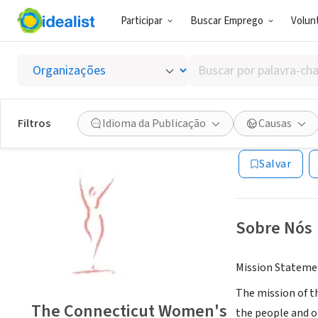
Participar
Buscar Emprego
Volunt
ONG (SETOR 
Buscar
The Co
por
palavra-
chave,
Filtros
Idioma da Publicação
Causas
Hamden, CT
|
www
habilidades
ou
Salvar
interesses
Sobre Nós
Mission Stateme
The mission of t
The Connecticut Women's
the people and o