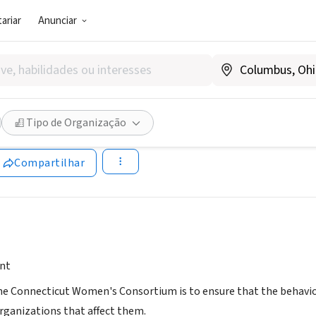
ariar
Anunciar
SOCIAL)
nnecticut Women's Consorti
Tipo de Organização
.womensconsortium.org
Compartilhar
nt
he Connecticut Women's Consortium is to ensure that the behavi
rganizations that affect them.