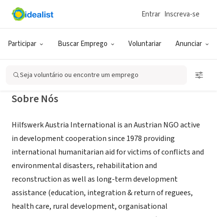
Entrar
Inscreva-se
ONG (SETOR SOCIAL)
Hilfswerk Austria International
Participar
Buscar Emprego
Voluntariar
Anunciar
Vienna, XA, Austria
|
en.hilfswerk.at/
Seja voluntário ou encontre um emprego
Sobre Nós
Hilfswerk Austria International is an Austrian NGO active
in development cooperation since 1978 providing
international humanitarian aid for victims of conflicts and
environmental disasters, rehabilitation and
reconstruction as well as long-term development
assistance (education, integration & return of reguees,
health care, rural development, organisational