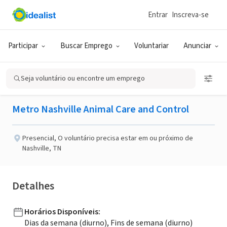
Entrar
Inscreva-se
GOVERNO (SETOR PÚBLICO)
Publicado há 3 meses
Participar
Buscar Emprego
Voluntariar
Anunciar
Be a Canine Companion
Seja voluntário ou encontre um emprego
Metro Nashville Animal Care and Control
Presencial
,
O voluntário precisa estar em ou próximo de
Nashville, TN
Detalhes
Horários Disponíveis
:
Dias da semana (diurno), Fins de semana (diurno)