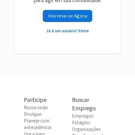
para agir em sua comunidade.
Inscreva-se Agora
Já é um usuário? Entre
Participe
Buscar
Nossa visão
Emprego
Divulgue
Empregos
Planeje com
Estágios
antecedência
Organizações
Use a logo