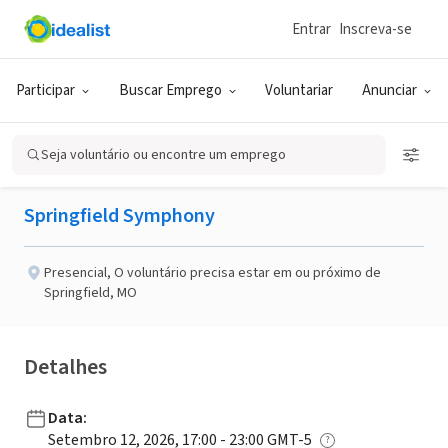
Entrar
Inscreva-se
ONG (SETOR SOCIAL)
Publicado há 1 mês
Feito em um Dia
Participar
Buscar Emprego
Voluntariar
Anunciar
9/12/26 "The Big Apple"
Seja voluntário ou encontre um emprego
Springfield Symphony
Presencial
,
O voluntário precisa estar em ou próximo de
Springfield, MO
Detalhes
Data
:
Setembro 12, 2026, 17:00 - 23:00 GMT-5