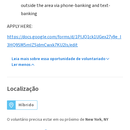
outside the area via phone-banking and text-
banking
APPLY HERE:
https://docs.google.com/forms/d/1PlJQ1ck1UGex27y9e_I
3HQ9SM5mIZSjdmCwxk7KU2ls/edit
Leia mais sobre essa oportunidade de voluntariado
Ler menos
Localização
Híbrido
O voluntário precisa estar em ou próximo de
New York, NY