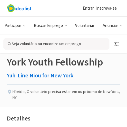
Entrar
Inscreva-se
ONG (SETOR SOCIAL)
Publicado há 4 meses
Participar
Buscar Emprego
Voluntariar
Anunciar
Yuh-Line Niou for New
Seja voluntário ou encontre um emprego
York Youth Fellowship
Yuh-Line Niou for New York
Híbrido
,
O voluntário precisa estar em ou próximo de New York,
NY
Detalhes