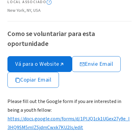
LOCAL ASSOCIADO
New York, NY, USA
Como se voluntariar para esta
oportunidade
Vá para o Website
Envie Email
Copiar Email
Please fill out the Google form if you are interested in
being a youth fellow:
https://docs.google.com/forms/d/1PlJQ1ck1UGex27y9e_I
3HQ9SM5mIZSjdmCwxk7KU2ls/edit