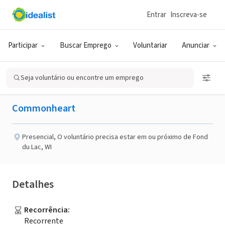
Entrar
Inscreva-se
ONG (SETOR SOCIAL)
Publicado há 3 meses
Participar
Buscar Emprego
Voluntariar
Anunciar
Warm Hearts Wanted
Seja voluntário ou encontre um emprego
Commonheart
Presencial
,
O voluntário precisa estar em ou próximo de Fond
du Lac, WI
Detalhes
Recorrência
:
Recorrente