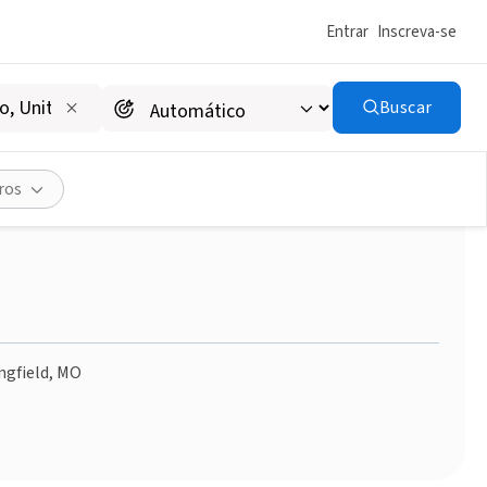
Entrar
Inscreva-se
Buscar
et with the Saint Louis
ros
ngfield, MO