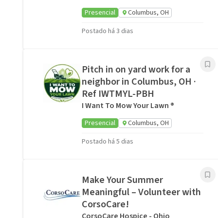
Presencial
Columbus, OH
Postado há 3 dias
Pitch in on yard work for a
neighbor in Columbus, OH ·
Ref IWTMYL-PBH
I Want To Mow Your Lawn ®
Presencial
Columbus, OH
Postado há 5 dias
Make Your Summer
Meaningful – Volunteer with
CorsoCare!
CorsoCare Hospice - Ohio