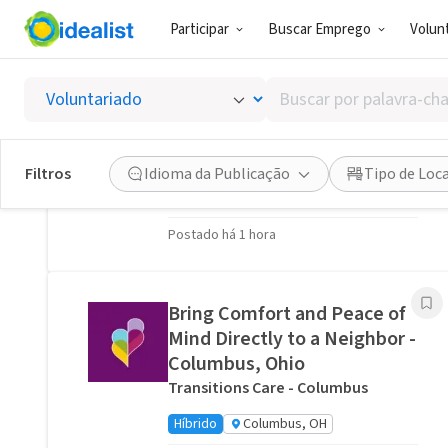
Participar
Buscar Emprego
Volunt
Oportunidades de Voluntariado Relacionadas
Buscar
Stitch a Memory Bear/Pillow:
por
Create a Forever Friend.
palavra-
VITAS Healthcare of Columbus
chave,
Filtros
Idioma da Publicação
Tipo de Loc
habilidades
Virtual
Ohio, US
ou
Postado há 1 hora
interesses
Bring Comfort and Peace of
Mind Directly to a Neighbor -
Columbus, Ohio
Transitions Care - Columbus
Híbrido
Columbus, OH