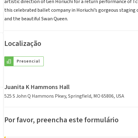
artistic direction of Gen Horiuchi for a return performance of T
this celebrated ballet company in Horiuchi’s gorgeous staging o
and the beautiful Swan Queen.
Localização
Presencial
Juanita K Hammons Hall
525 S John Q Hammons Pkwy, Springfield, MO 65806, USA
Por favor, preencha este formulário