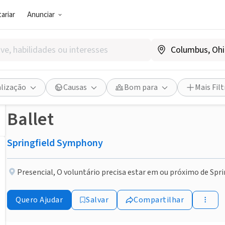
ariar
Anunciar
ONG (SETOR SOCIAL)
Publicado há 1 mês
Feito em um Dia
5/1/27 Swan Lake – Full Ball
alização
Causas
Bom para
Mais Filt
Ballet
Springfield Symphony
Presencial
,
O voluntário precisa estar em ou próximo de Spri
Quero Ajudar
Salvar
Compartilhar