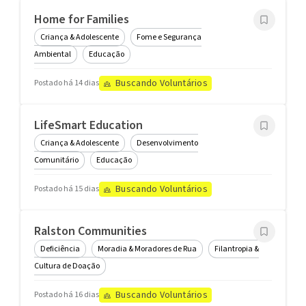
Home for Families
Criança & Adolescente
Fome e Segurança
Ambiental
Educação
Buscando Voluntários
Postado há 14 dias
LifeSmart Education
Criança & Adolescente
Desenvolvimento
Comunitário
Educação
Buscando Voluntários
Postado há 15 dias
Ralston Communities
Deficiência
Moradia & Moradores de Rua
Filantropia &
Cultura de Doação
Buscando Voluntários
Postado há 16 dias