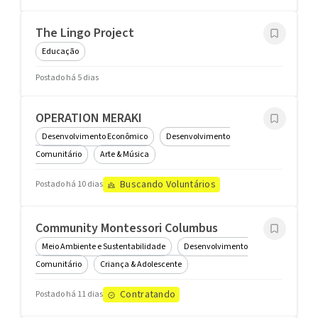
The Lingo Project
Educação
Postado há 5 dias
OPERATION MERAKI
Desenvolvimento Econômico
Desenvolvimento
Comunitário
Arte & Música
Buscando Voluntários
Postado há 10 dias
Community Montessori Columbus
Meio Ambiente e Sustentabilidade
Desenvolvimento
Comunitário
Criança & Adolescente
Contratando
Postado há 11 dias