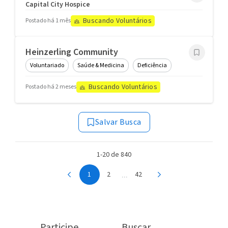
Capital City Hospice
Buscando Voluntários
Postado há 1 mês
Heinzerling Community
Voluntariado
Saúde & Medicina
Deficiência
Buscando Voluntários
Postado há 2 meses
Salvar Busca
1-20 de 840
...
1
2
42
Participe
Buscar