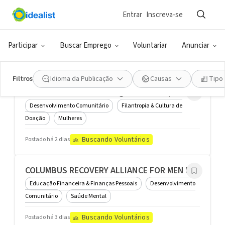
Entrar
Inscreva-se
Organizações
Ohio Nurses Association
Saúde & Medicina
Participar
Buscar Emprego
Voluntariar
Anunciar
Contratando
Postado há 1 dia
Filtros
Idioma da Publicação
Causas
Tipo
African Women for Change Network (AFNet)
Desenvolvimento Comunitário
Filantropia & Cultura de
Doação
Mulheres
Buscando Voluntários
Postado há 2 dias
COLUMBUS RECOVERY ALLIANCE FOR MEN INC
Educação Financeira & Finanças Pessoais
Desenvolvimento
Comunitário
Saúde Mental
Buscando Voluntários
Postado há 3 dias