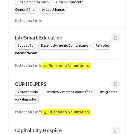
Engajamento Cívico
Desenvolvimento
Comunitário
Áreas Urbanas
Postado há 1 mês
LifeSmart Education
Educação
Desenvolvimento Comunitário
Relações
Internacionais
Buscando Voluntários
Postado há 1 mês
OUR HELPERS
Voluntariado
Desenvolvimento Comunitário
Imigrantes
ou Refugiados
Buscando Voluntários
Postado há 1 mês
Capital City Hospice