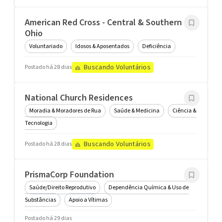
American Red Cross - Central & Southern
Ohio
Voluntariado
Idosos & Aposentados
Deficiência
Buscando Voluntários
Postado há 28 dias
National Church Residences
Moradia & Moradores de Rua
Saúde & Medicina
Ciência &
Tecnologia
Buscando Voluntários
Postado há 28 dias
PrismaCorp Foundation
Saúde/Direito Reprodutivo
Dependência Química & Uso de
Substâncias
Apoio a Vítimas
Postado há 29 dias