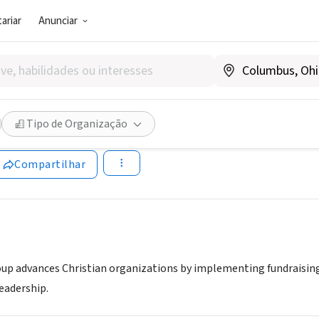
ariar
Anunciar
(AGÊNCIA DE EMPREGO)
mothy Group
Tipo de Organização
|
www.timothygroup.com
Compartilhar
p advances Christian organizations by implementing fundraising 
eadership.