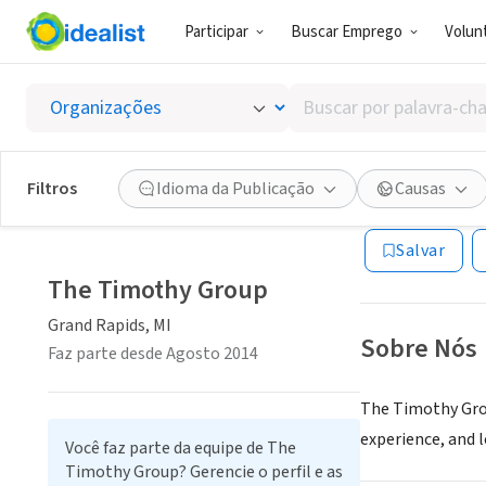
Participar
Buscar Emprego
Volunt
RECRUTADOR 
Buscar
The Ti
por
palavra-
chave,
Filtros
Idioma da Publicação
Causas
Grand Rapids, MI
habilidades
ou
Salvar
interesses
The Timothy Group
Grand Rapids, MI
Sobre Nós
Faz parte desde Agosto 2014
The Timothy Grou
experience, and l
Você faz parte da equipe de The
Timothy Group? Gerencie o perfil e as