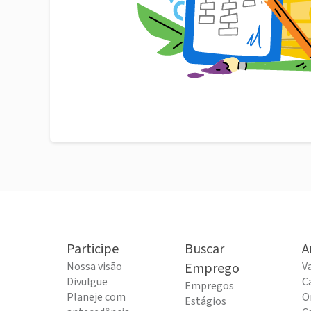
Participe
Buscar
A
Nossa visão
Emprego
V
Divulgue
C
Empregos
Planeje com
O
Estágios