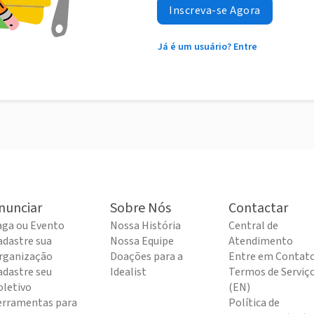
Inscreva-se Agora
Já é um usuário? Entre
nunciar
Sobre Nós
Contactar
aga ou Evento
Nossa História
Central de
adastre sua
Nossa Equipe
Atendimento
rganização
Doações para a
Entre em Contat
adastre seu
Idealist
Termos de Serviç
oletivo
(EN)
erramentas para
Política de