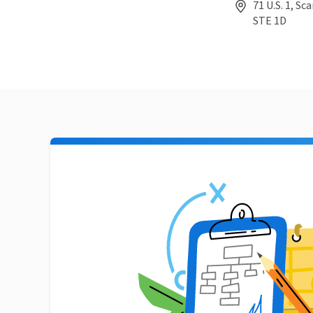
71 U.S. 1, S
STE 1D