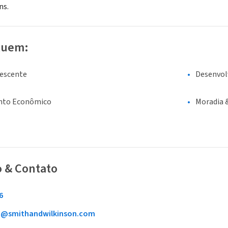
ns.
luem:
lescente
Desenvol
nto Econômico
Moradia 
o & Contato
6
@smithandwilkinson.com