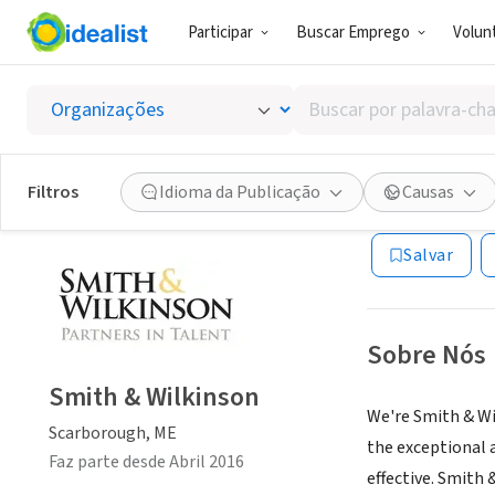
Participar
Buscar Emprego
Volunt
RECRUTADOR 
Buscar
Smith 
por
palavra-
chave,
Filtros
Idioma da Publicação
Causas
Scarborough, ME
habilidades
ou
Salvar
interesses
Sobre Nós
Smith & Wilkinson
We're Smith & Wi
Scarborough, ME
the exceptional 
Faz parte desde Abril 2016
effective. Smith