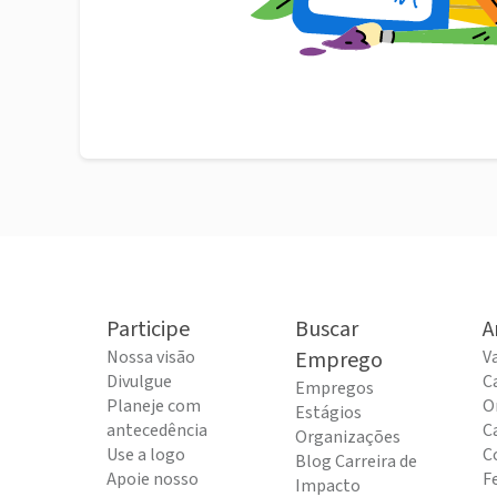
Participe
Buscar
A
Nossa visão
Emprego
V
Divulgue
C
Empregos
Planeje com
O
Estágios
antecedência
C
Organizações
Use a logo
C
Blog Carreira de
Apoie nosso
F
Impacto