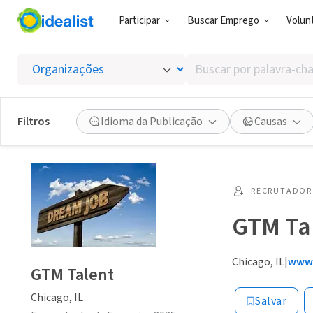
Participar
Buscar Emprego
Volunt
Buscar
por
palavra-
chave,
Filtros
Idioma da Publicação
Causas
habilidades
ou
interesses
RECRUTADOR 
GTM Ta
Chicago, IL
|
www.
GTM Talent
Chicago, IL
Salvar