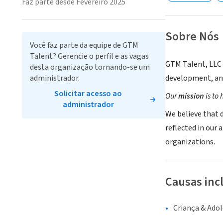
Faz parte desde Fevereiro 2025
Sobre Nós
Você faz parte da equipe de GTM
Talent? Gerencie o perfil e as vagas
GTM Talent, LLC i
desta organização tornando-se um
administrador.
development, and
Solicitar acesso ao
Our
mission
is to 
administrador
We believe that d
reflected in our
organizations.
Causas inc
Criança & Ado