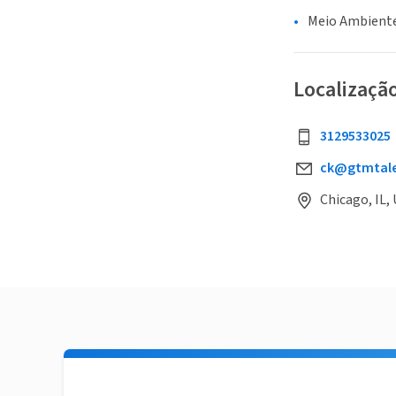
Meio Ambiente
Localizaçã
3129533025
ck@gtmtal
Chicago, IL,