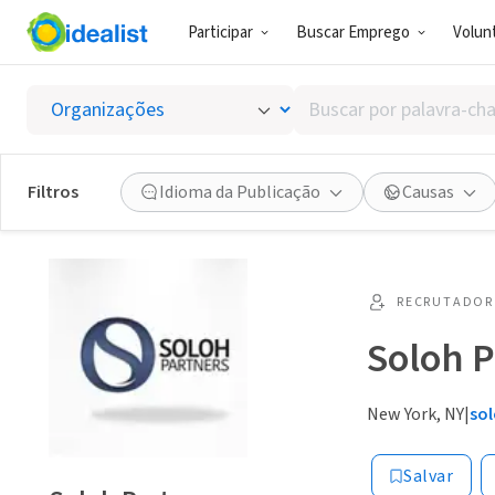
Participar
Buscar Emprego
Volunt
Buscar
por
palavra-
chave,
Filtros
Idioma da Publicação
Causas
habilidades
ou
interesses
RECRUTADOR 
Soloh P
New York, NY
|
so
Salvar