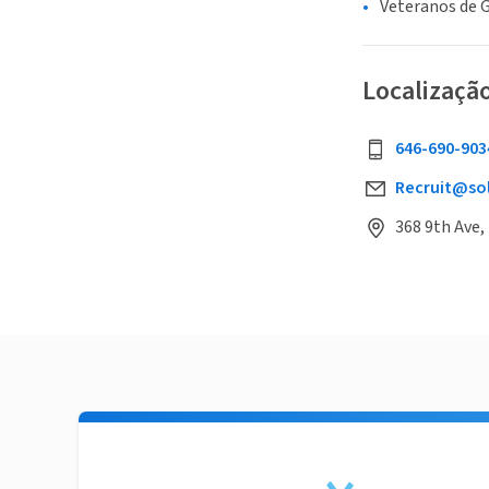
Veteranos de 
Localizaçã
646-690-903
Recruit@so
368 9th Ave,