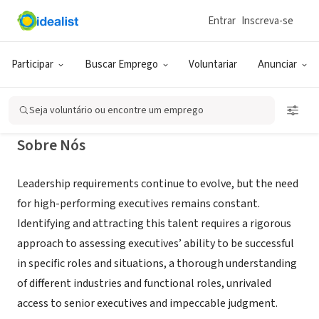
Entrar
Inscreva-se
RECRUTADOR (AGÊNCIA DE EMPREGO)
Spencer Stuart
Participar
Buscar Emprego
Voluntariar
Anunciar
New York, NY
|
www.spencerstuart.com/
Seja voluntário ou encontre um emprego
Sobre Nós
Leadership requirements continue to evolve, but the need
for high-performing executives remains constant.
Identifying and attracting this talent requires a rigorous
approach to assessing executives’ ability to be successful
in specific roles and situations, a thorough understanding
of different industries and functional roles, unrivaled
access to senior executives and impeccable judgment.