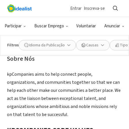
Entrar
Inscreva-se
RECRUTADOR (AGÊNCIA DE EMPREGO)
kp companies
Participar
Buscar Emprego
Voluntariar
Anunciar
St. Louis Park, MN
|
www.kpcompanies.com
Filtros
Idioma da Publicação
Causas
Tipo
Sobre Nós
kpCompanies aims to help connect people,
organizations, and communities together so that we can
help each other make our communities a better place. We
act as the liaison between exceptional talent, and
organizations whose ambitious and noble missions rely
on that talent to be successful.