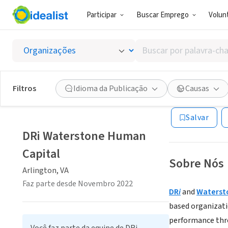
Participar
Buscar Emprego
Volunt
RECRUTADOR 
Buscar
DRi Wa
por
palavra-
chave,
Filtros
Idioma da Publicação
Causas
Arlington, VA
|
wa
habilidades
ou
Salvar
interesses
DRi Waterstone Human
Capital
Sobre Nós
Arlington, VA
Faz parte desde Novembro 2022
DR
i
and
Waterst
based
organizati
performance thro