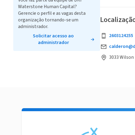
Você faz parte da equipe de DRi
Waterstone Human Capital?
Gerencie o perfil e as vagas desta
Localizaçã
organização tornando-se um
administrador.
2603124255
Solicitar acesso ao
administrador
calderon@d
3033 Wilson 