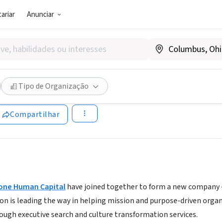
ariar
Anunciar
(AGÊNCIA DE EMPREGO)
terstone Human Capital
Tipo de Organização
terstonehc.com/driwaterstonehc/
Compartilhar
one Human Capital
have joined together to form a new company 
on is leading the way in helping mission and purpose-driven orga
ugh executive search and culture transformation services.