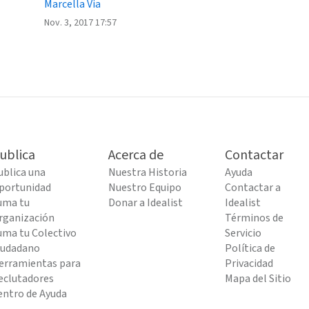
Marcella Via
Nov. 3, 2017 17:57
ublica
Acerca de
Contactar
ublica una
Nuestra Historia
Ayuda
portunidad
Nuestro Equipo
Contactar a
uma tu
Donar a Idealist
Idealist
rganización
Términos de
uma tu Colectivo
Servicio
iudadano
Política de
erramientas para
Privacidad
eclutadores
Mapa del Sitio
entro de Ayuda