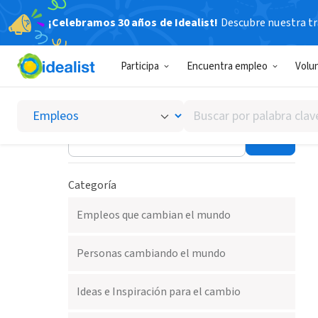
¡Celebramos 30 años de Idealist!
Descubre nuestra tra
Idealistas Blog
Participa
Encuentra empleo
Volu
Buscar
Marcella Via
por
palabra
clave
o
Categoría
interés
Empleos que cambian el mundo
Personas cambiando el mundo
Ideas e Inspiración para el cambio