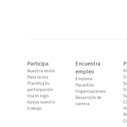
Participa
Encuentra
P
Nuestra visión
empleo
P
Pasa la voz
O
Empleos
Planifica tu
S
Pasantías
participación
O
Organizaciones
Usa el logo
S
Desarrollo de
Apoya nuestro
C
carrera
trabajo
H
R
C