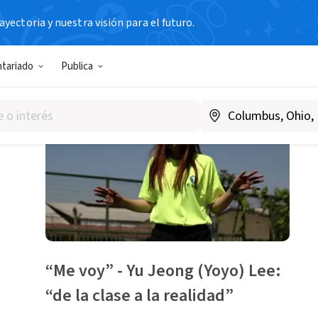
yectoria y nuestra visión para el futuro.
1-3 de 3 artículos
ntariado
Publica
“Me voy” - Yu Jeong (Yoyo) Lee:
“de la clase a la realidad”