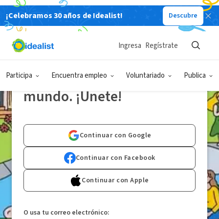
¡Celebramos 30 años de Idealist!
Descubre
Te damos la bienvenida a la
Ingresa
Regístrate
comunidad de impacto
social más grande del
Participa
Encuentra empleo
Voluntariado
Publica
mundo. ¡Únete!
Continuar con Google
Continuar con Facebook
Continuar con Apple
O usa tu correo electrónico: