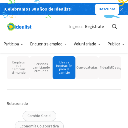
Idealistas Blog
¡Celebramos 30 años de Idealist!
Descubre
Educación
Ingresa
Regístrate
Participa
Encuentra empleo
Voluntariado
Publica
Categoría
Limpiar
Empleos
Ideas e
Orga
Personas
que
Inspiración
cambiando
Convocatorias
#IdealistDays
cambian
para el
Empr
el mundo
el mundo
cambio
Relacionado
Cambio Social
Economía Colaborativa