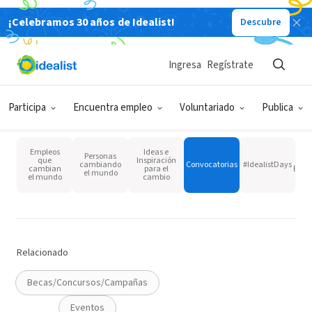
Idealistas Blog
¡Celebramos 30 años de Idealist!
Descubre
Participa
Ingresa
Regístrate
Participa
Encuentra empleo
Voluntariado
Publica
Categoría
Limpiar
Empleos
Ideas e
Orga
Personas
que
Inspiración
cambiando
Convocatorias
#IdealistDays
cambian
para el
Empr
el mundo
el mundo
cambio
Relacionado
Becas/Concursos/Campañas
Eventos