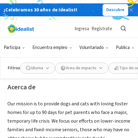
¡Celebramos 30 años de Idealist!
Descubre
ORGANIZACIÓN SIN FIN DE LUCRO
Ingresa
Regístrate
Stay Together Furever
Participa
Encuentra empleo
Voluntariado
Publica
Peachtree Corners, GA
|
staytogetherfurever.org
Filtros
Idioma
Área de impacto
Tipo de o
Acerca de
Our mission is to provide dogs and cats with loving foster
homes for up to 90 days for pet parents who face a major,
temporary life crisis. We focus our efforts on lower-income
families and fixed-income seniors, those who may have no