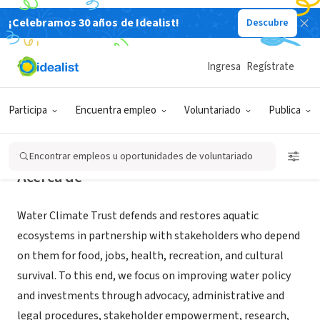
¡Celebramos 30 años de Idealist!
Descubre
ORGANIZACIÓN SIN FIN DE LUCRO
Water Climate Trust
Ingresa
Regístrate
Fort Klamath, OR
|
waterclimate.org
|
orwja.org
Participa
Encuentra empleo
Voluntariado
Publica
Encontrar empleos u oportunidades de voluntariado
Acerca de
Water Climate Trust defends and restores aquatic
ecosystems in partnership with stakeholders who depend
on them for food, jobs, health, recreation, and cultural
survival. To this end, we focus on improving water policy
and investments through advocacy, administrative and
legal procedures, stakeholder empowerment, research,