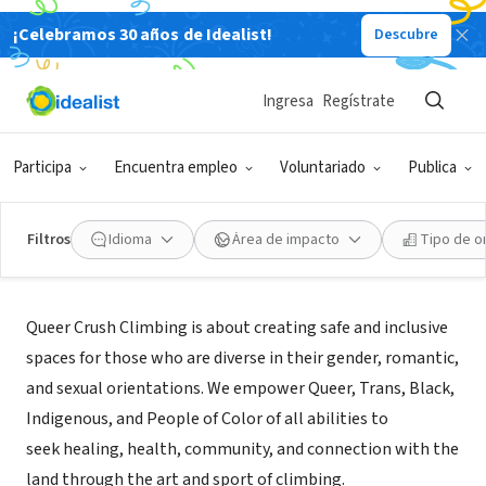
¡Celebramos 30 años de Idealist!
Descubre
ORGANIZACIÓN SIN FIN DE LUCRO
Queer Crush Climbing
Ingresa
Regístrate
Los Angeles, CA
|
queercrush.org
Participa
Encuentra empleo
Voluntariado
Publica
Filtros
Idioma
Área de impacto
Tipo de o
Acerca de
Queer Crush Climbing is about creating safe and inclusive
spaces for those who are diverse in their gender, romantic,
and sexual orientations. We empower Queer, Trans, Black,
Indigenous, and People of Color of all abilities to
seek healing, health, community, and connection with the
land through the art and sport of climbing.