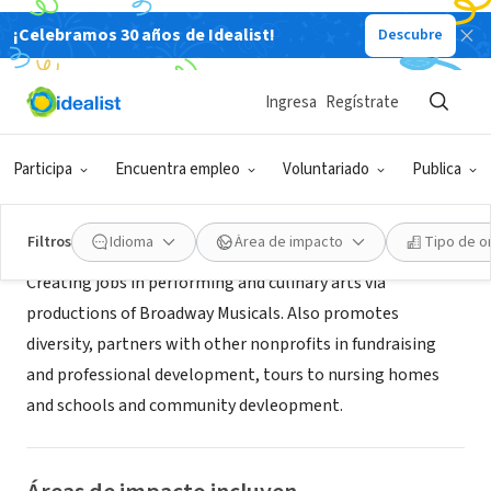
¡Celebramos 30 años de Idealist!
Descubre
ORGANIZACIÓN SIN FIN DE LUCRO
Broadway's Best Theatre of NC
Ingresa
Regístrate
Winston Salem, NC
|
www.broadwaysbest.biz
Participa
Encuentra empleo
Voluntariado
Publica
Acerca de
Filtros
Idioma
Área de impacto
Tipo de o
Creating jobs in performing and culinary arts via
productions of Broadway Musicals. Also promotes
diversity, partners with other nonprofits in fundraising
and professional development, tours to nursing homes
and schools and community devleopment.