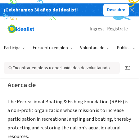
¡Celebramos 30 años de Idealist!
Descubre
ORGANIZACIÓN SIN FIN DE LUCRO
Recreational Boating & Fishing
Ingresa
Regístrate
Foundation (RBFF)
Participa
Encuentra empleo
Voluntariado
Publica
Alexandria, VA
|
www.rbff.org
Encontrar empleos u oportunidades de voluntariado
Acerca de
The Recreational Boating & Fishing Foundation (RBFF) is
a non-profit organization whose mission is to increase
participation in recreational angling and boating, thereby
protecting and restoring the nation's aquatic natural
resources.