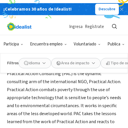
¡Celebramos 30 años de Idealist!
Descubre
ORGANIZACIÓN SIN FIN DE LUCRO
Practical Action Consulting
Ingresa
Regístrate
Rugby, ENG, Reino Unido
Participa
Encuentra empleo
Voluntariado
Publica
Acerca de
Filtros
Idioma
Área de impacto
Tipo de o
Practical Action Consulting (PAC) is the dynamic
consulting arm of the international NGO, Practical Action.
Practical Action combats poverty through the use of
appropriate technology that is sensitive to people’s needs
and to environmental circumstances. It works in specific
areas of the less developed world. PAC takes the lessons
learned from the work of Practical Action and reacts to