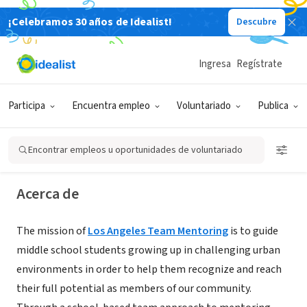
¡Celebramos 30 años de Idealist!
Descubre
ORGANIZACIÓN SIN FIN DE LUCRO
Ingresa
Regístrate
Los Angeles Team Mentoring, Inc.
Participa
Encuentra empleo
Voluntariado
Publica
Los Angeles, CA
Encontrar empleos u oportunidades de voluntariado
Acerca de
The mission of
Los Angeles Team Mentoring
is to guide
middle school students growing up in challenging urban
environments in order to help them recognize and reach
their full potential as members of our community.