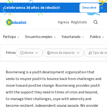
¡Celebramos 30 años de Idealist!
Descubre
ORGANIZACIÓN SIN FIN DE LUCRO
Boomerang Youth, Inc.
Ingresa
Regístrate
Chapel Hill, NC
Participa
Encuentra empleo
Voluntariado
Publica
Filtros
Idioma
Área de impacto
Tipo de o
Acerca de
Boomerang is a youth development organization that
seeks to inspire youth to bounce back from challenges and
move toward positive change. Boomerang provides youth
with the support they need in times of crisis and beyond,
to manage their challenges, cope with adversity and
become resilient, independent young people. We provide