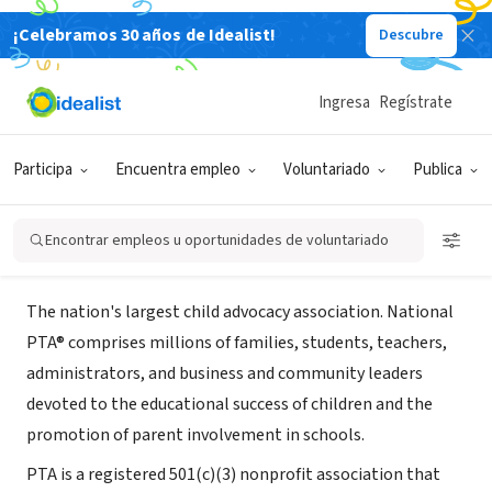
¡Celebramos 30 años de Idealist!
Descubre
ORGANIZACIÓN SIN FIN DE LUCRO
National Parent Teachers
Ingresa
Regístrate
Association
Participa
Encuentra empleo
Voluntariado
Publica
Alexandria, VA
|
pta.org
Encontrar empleos u oportunidades de voluntariado
Acerca de
The nation's largest child advocacy association. National
PTA® comprises millions of families, students, teachers,
administrators, and business and community leaders
devoted to the educational success of children and the
promotion of parent involvement in schools.
PTA is a registered 501(c)(3) nonprofit association that