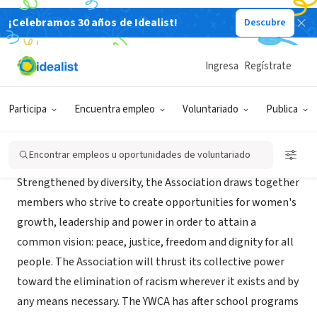
¡Celebramos 30 años de Idealist!
Descubre
ORGANIZACIÓN SIN FIN DE LUCRO
YWCA Pasadena, California
Ingresa
Regístrate
Pasadena, CA
|
ywcagp.org/
Participa
Encuentra empleo
Voluntariado
Publica
Acerca de
Encontrar empleos u oportunidades de voluntariado
Strengthened by diversity, the Association draws together
members who strive to create opportunities for women's
growth, leadership and power in order to attain a
common vision: peace, justice, freedom and dignity for all
people. The Association will thrust its collective power
toward the elimination of racism wherever it exists and by
any means necessary. The YWCA has after school programs