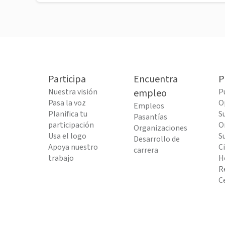
Participa
Encuentra
P
Nuestra visión
empleo
P
Pasa la voz
O
Empleos
Planifica tu
S
Pasantías
participación
O
Organizaciones
Usa el logo
S
Desarrollo de
Apoya nuestro
C
carrera
trabajo
H
R
C