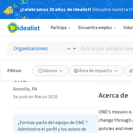
¡Celebramos 30 años de Idealist!
Descubre nuestra tra
ORGANIZACIÓ
Participa
Encuentra empleo
Volu
ONE
Buscar
Annville, PA
|
www
por
palabra
clave
Guardar
Filtros
Idioma
Área de impacto
o
ONE
interés
Annville, PA
Acerca de
Se unió en Marzo 2010
ONE’s mission is 
change through a
¿Formas parte del equipo de ONE ?
policies and inve
Administra el perfil y los avisos de