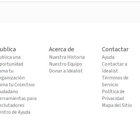
ublica
Acerca de
Contactar
ublica una
Nuestra Historia
Ayuda
portunidad
Nuestro Equipo
Contactar a
uma tu
Donar a Idealist
Idealist
rganización
Términos de
uma tu Colectivo
Servicio
iudadano
Política de
erramientas para
Privacidad
eclutadores
Mapa del Sitio
entro de Ayuda