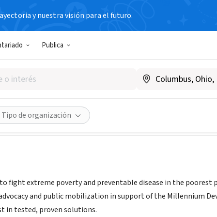
yectoria y nuestra visión para el futuro.
N SIN FIN DE LUCRO
ntariado
Publica
.one.org
Compartir
Tipo de organización
to fight extreme poverty and preventable disease in the poorest pl
dvocacy and public mobilization in support of the Millennium De
st in tested, proven solutions.