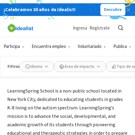
¡Celebramos 30 años de Idealist!
Descubre
ORGANIZACIÓN SIN FIN DE LUCRO
LearningSpring School
Ingresa
Regístrate
New York, NY
|
www.learningspring.org
Participa
Encuentra empleo
Voluntariado
Publica
Filtros
Idioma
Área de impacto
Tipo de o
Acerca de
LearningSpring School is a non-public school located in
New York City, dedicated to educating students in grades
K-8 living on the autism spectrum. LearningSpring’s
mission is to advance the social, developmental, and
academic growth of its students through pioneering
educational and therapeutic strategies in order to prepare