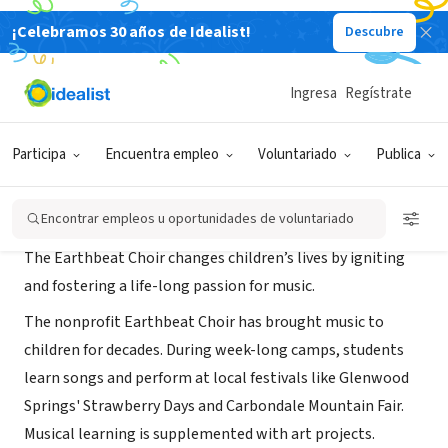
¡Celebramos 30 años de Idealist!
Descubre
ORGANIZACIÓN SIN FIN DE LUCRO
Earthbeat Choir
Ingresa
Regístrate
Glenwood Springs, CO
|
www.earthbeatchoir.com
Participa
Encuentra empleo
Voluntariado
Publica
Acerca de
Encontrar empleos u oportunidades de voluntariado
The Earthbeat Choir changes children’s lives by igniting
and fostering a life-long passion for music.
The nonprofit Earthbeat Choir has brought music to
children for decades. During week-long camps, students
learn songs and perform at local festivals like Glenwood
Springs' Strawberry Days and Carbondale Mountain Fair.
Musical learning is supplemented with art projects.