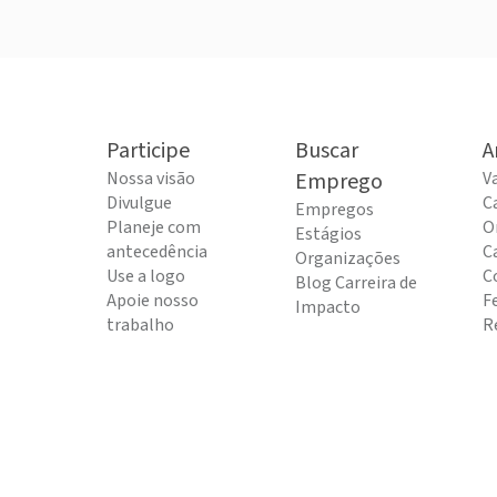
Participe
Buscar
A
Nossa visão
Emprego
V
Divulgue
C
Empregos
Planeje com
O
Estágios
antecedência
C
Organizações
Use a logo
C
Blog Carreira de
Apoie nosso
F
Impacto
trabalho
R