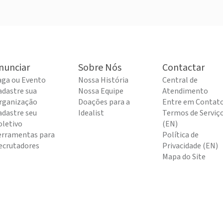
nunciar
Sobre Nós
Contactar
aga ou Evento
Nossa História
Central de
adastre sua
Nossa Equipe
Atendimento
rganização
Doações para a
Entre em Contat
adastre seu
Idealist
Termos de Serviç
oletivo
(EN)
erramentas para
Política de
ecrutadores
Privacidade (EN)
Mapa do Site