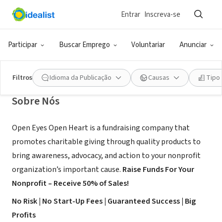
Entrar
Inscreva-se
CONSULTORIA (PRESTADOR DE SERVIÇO)
Open Eyes Open Heart
Participar
Buscar Emprego
Voluntariar
Anunciar
Grants Pass, OR
|
www.fundraisingwithheart.com
Filtros
Idioma da Publicação
Causas
Tipo
Sobre Nós
Open Eyes Open Heart is a fundraising company that
promotes charitable giving through quality products to
bring awareness, advocacy, and action to your nonprofit
organization’s important cause.
Raise Funds For Your
Nonprofit – Receive 50% of Sales!
No Risk | No Start-Up Fees | Guaranteed Success | Big
Profits