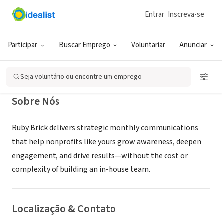
Entrar
Inscreva-se
CONSULTORIA (PRESTADOR DE SERVIÇO)
Ruby Brick
Participar
Buscar Emprego
Voluntariar
Anunciar
Atlanta, GA
|
www.rubybrick.com/ourwork.html
Seja voluntário ou encontre um emprego
Sobre Nós
Ruby Brick delivers strategic monthly communications
that help nonprofits like yours grow awareness, deepen
engagement, and drive results—without the cost or
complexity of building an in-house team.
Localização & Contato